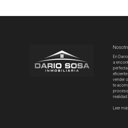
Nosotr
En Dario
a encont
perfecta
eficient
vender o
te acom
proceso.
realidad
Leer má