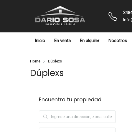
3484
Info
Inicio
En venta
En alquiler
Nosotros
Home
Dúplexs
Dúplexs
Encuentra tu propiedad