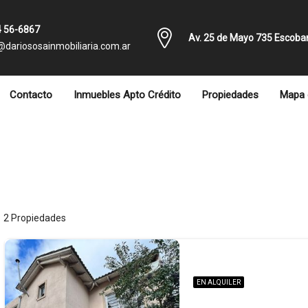
 56-6867
Av. 25 de Mayo 735 Escoba
@dariososainmobiliaria.com.ar
Contacto
Inmuebles Apto Crédito
Propiedades
Mapa 
2 Propiedades
EN ALQUILER