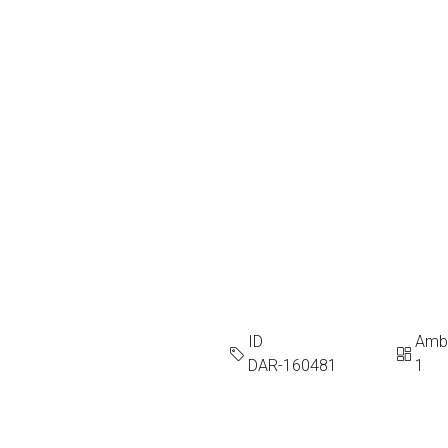
ID
Amb
DAR-160481
1