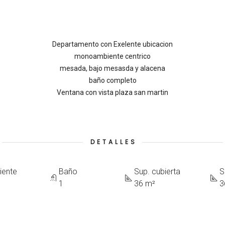
Departamento con Exelente ubicacion
monoambiente centrico
mesada, bajo mesasda y alacena
baño completo
Ventana con vista plaza san martin
DETALLES
iente
Baño
Sup. cubierta
S
1
36 m²
3