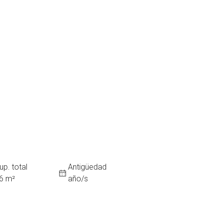
up. total
Antigüedad
6 m²
año/s