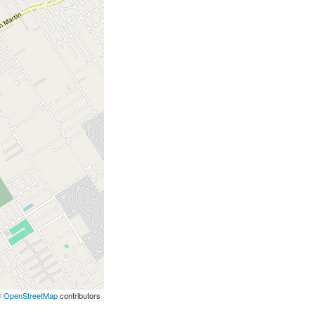
©
OpenStreetMap
contributors