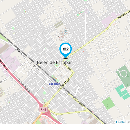
Leaflet
| 