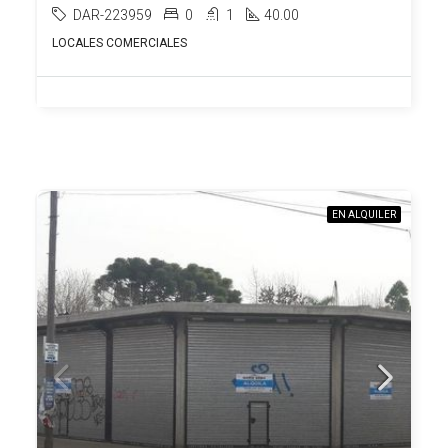
DAR-223959
0
1
40.00
LOCALES COMERCIALES
EN ALQUILER