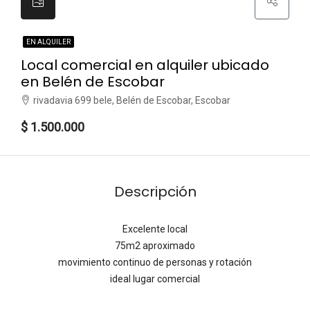
EN ALQUILER
Local comercial en alquiler ubicado
en Belén de Escobar
rivadavia 699 bele, Belén de Escobar, Escobar
$ 1.500.000
Descripción
Excelente local
75m2 aproximado
movimiento continuo de personas y rotación
ideal lugar comercial