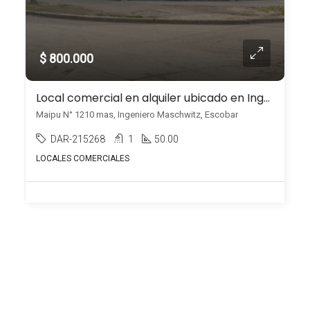
$ 800.000
Local comercial en alquiler ubicado en Ingeniero Maschwitz
Maipu N° 1210 mas, Ingeniero Maschwitz, Escobar
DAR-215268
1
50.00
LOCALES COMERCIALES