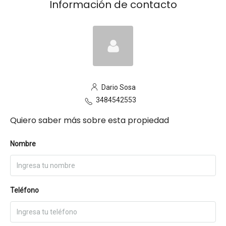
Información de contacto
Dario Sosa
3484542553
Quiero saber más sobre esta propiedad
Nombre
Teléfono