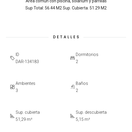
Area común con piscina, solarium y parrillas
Sup Total: 56.44 M2 Sup. Cubierta: 51.29 M2
DETALLES
ID
Dormitorios
DAR-134183
2
Ambientes
Baños
3
2
Sup. cubierta
Sup. descubierta
51,29 m²
5,15 m²