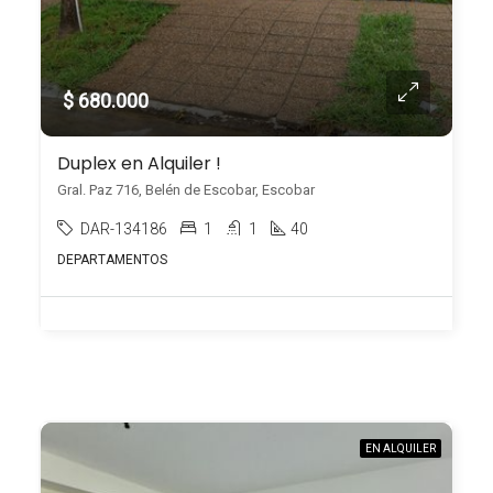
$ 680.000
Duplex en Alquiler !
Gral. Paz 716, Belén de Escobar, Escobar
DAR-134186
1
1
40
DEPARTAMENTOS
EN ALQUILER