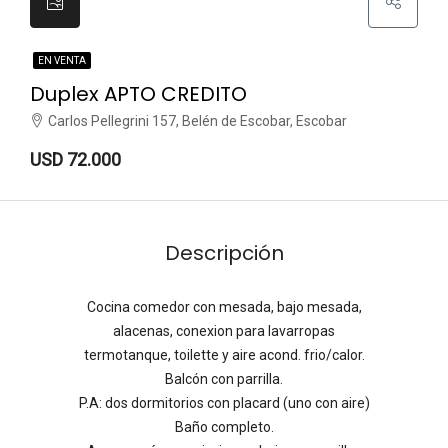
EN VENTA
Duplex APTO CREDITO
Carlos Pellegrini 157, Belén de Escobar, Escobar
USD 72.000
Descripción
Cocina comedor con mesada, bajo mesada,
alacenas, conexion para lavarropas
termotanque, toilette y aire acond. frio/calor.
Balcón con parrilla.
P.A: dos dormitorios con placard (uno con aire)
Baño completo.