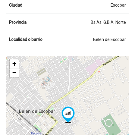
Ciudad
Escobar
Provincia
Bs.As. G.B.A. Norte
Localidad o barrio
Belén de Escobar
+
−