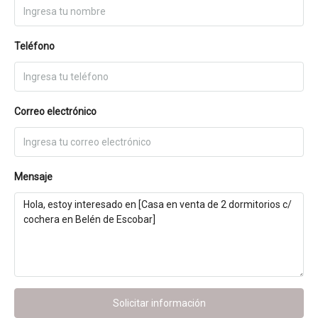
Teléfono
Correo electrónico
Mensaje
Solicitar información