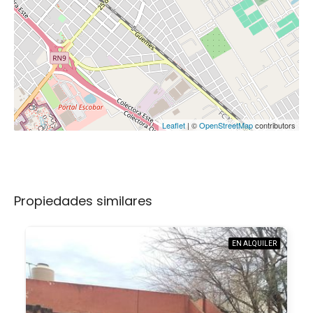
Leaflet
| ©
OpenStreetMap
contributors
Propiedades similares
EN ALQUILER