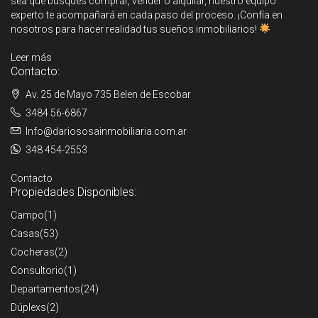
sea que busques comprar, vender o alquilar, nuestro equipo
experto te acompañará en cada paso del proceso. ¡Confía en
nosotros para hacer realidad tus sueños inmobiliarios!
Leer más
Contacto:
Av. 25 de Mayo 735 Belen de Escobar
3484 56-6867
Info@dariososainmobiliaria.com.ar
348 454-2553
Contacto
Propiedades Disponibles:
Campo
(1)
Casas
(53)
Cocheras
(2)
Consultorio
(1)
Departamentos
(24)
Dúplexs
(2)